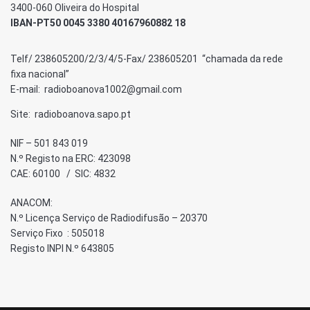
3400-060 Oliveira do Hospital
IBAN-PT50 0045 3380 40167960882 18
Telf/ 238605200/2/3/4/5-Fax/ 238605201 “chamada da rede
fixa nacional”
E-mail: radioboanova1002@gmail.com
Site: radioboanova.sapo.pt
NIF – 501 843 019
N.º Registo na ERC: 423098
CAE: 60100 / SIC: 4832
ANACOM:
N.º Licença Serviço de Radiodifusão – 20370
Serviço Fixo : 505018
Registo INPI N.º 643805