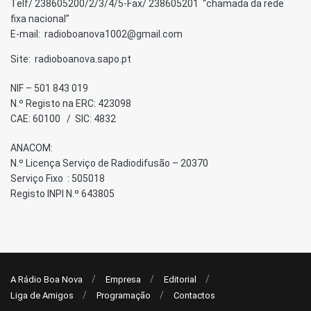
Telf/ 238605200/2/3/4/5-Fax/ 238605201 “chamada da rede
fixa nacional”
E-mail: radioboanova1002@gmail.com
Site: radioboanova.sapo.pt
NIF – 501 843 019
N.º Registo na ERC: 423098
CAE: 60100 / SIC: 4832
ANACOM:
N.º Licença Serviço de Radiodifusão – 20370
Serviço Fixo : 505018
Registo INPI N.º 643805
A Rádio Boa Nova
Empresa
Editorial
Liga de Amigos
Programação
Contactos