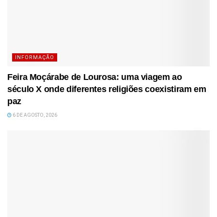
INFORMAÇÃO
Feira Moçárabe de Lourosa: uma viagem ao
século X onde diferentes religiões coexistiram em
paz
6 DE AGOSTO, 2026