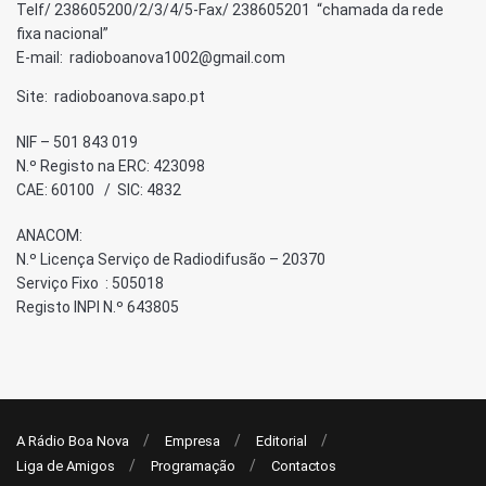
Telf/ 238605200/2/3/4/5-Fax/ 238605201 “chamada da rede
fixa nacional”
E-mail: radioboanova1002@gmail.com
Site: radioboanova.sapo.pt
NIF – 501 843 019
N.º Registo na ERC: 423098
CAE: 60100 / SIC: 4832
ANACOM:
N.º Licença Serviço de Radiodifusão – 20370
Serviço Fixo : 505018
Registo INPI N.º 643805
A Rádio Boa Nova
Empresa
Editorial
Liga de Amigos
Programação
Contactos