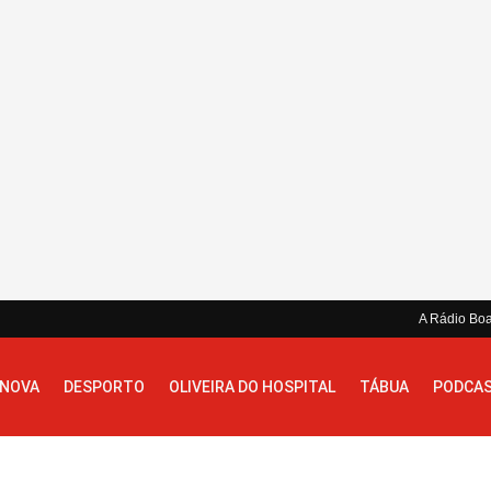
A Rádio Bo
 NOVA
DESPORTO
OLIVEIRA DO HOSPITAL
TÁBUA
PODCA