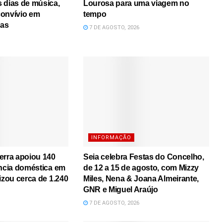
 dias de música,
Lourosa para uma viagem no
convívio em
tempo
mas
7 DE AGOSTO, 2026
INFORMAÇÃO
erra apoiou 140
Seia celebra Festas do Concelho,
ência doméstica em
de 12 a 15 de agosto, com Mizzy
izou cerca de 1.240
Miles, Nena & Joana Almeirante,
GNR e Miguel Araújo
7 DE AGOSTO, 2026