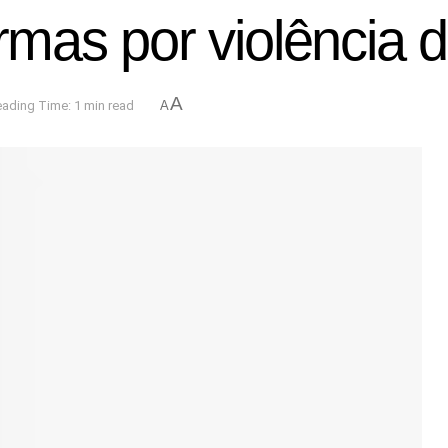
mas por violência 
A
ading Time: 1 min read
A