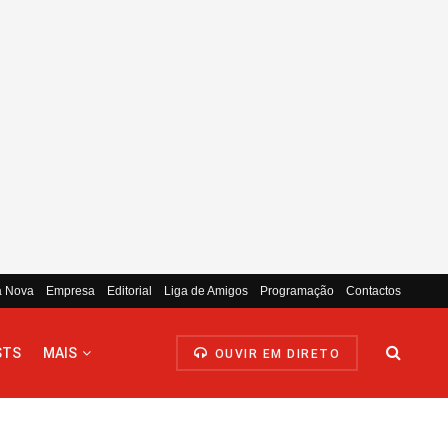
a Nova
Empresa
Editorial
Liga de Amigos
Programação
Contactos
STS
MAIS
OUVIR EM DIRETO