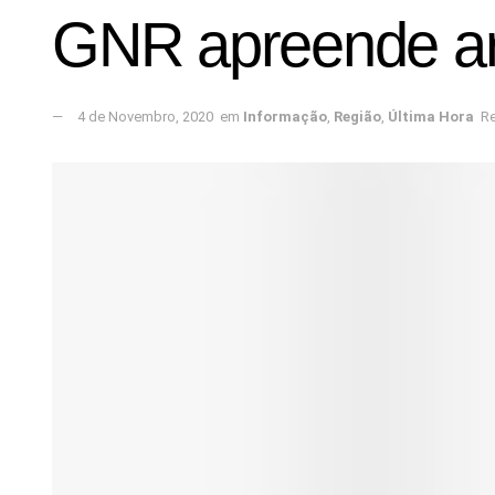
GNR apreende ar
4 de Novembro, 2020
em
Informação
,
Região
,
Última Hora
Re