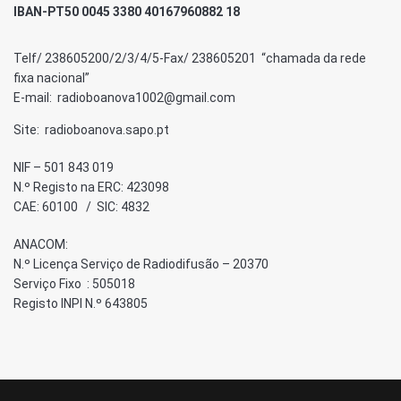
IBAN-PT50 0045 3380 40167960882 18
Telf/ 238605200/2/3/4/5-Fax/ 238605201 “chamada da rede
fixa nacional”
E-mail: radioboanova1002@gmail.com
Site: radioboanova.sapo.pt
NIF – 501 843 019
N.º Registo na ERC: 423098
CAE: 60100 / SIC: 4832
ANACOM:
N.º Licença Serviço de Radiodifusão – 20370
Serviço Fixo : 505018
Registo INPI N.º 643805