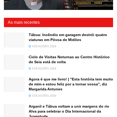
As mais recentes
Tábua: Incêndio em garagem destrói quatro
viaturas em Póvoa de Midões
6 DE AGOSTO, 2026
Ciclo de Visitas Noturnas ao Centro Histórico
de Seia está de volta
5 DE AGOSTO, 2026
Agora é que me livro! | “Esta história tem muito
de mim e estou feliz por a tornar vossa”, diz
Margarida Antunes
5 DE AGOSTO, 2026
Arganil e Tábua voltam a unir margens do rio
Alva para celebrar o Dia Internacional da
Juventude