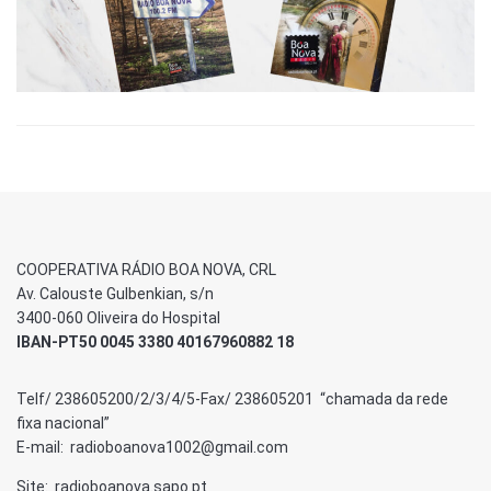
COOPERATIVA RÁDIO BOA NOVA, CRL
Av. Calouste Gulbenkian, s/n
3400-060 Oliveira do Hospital
IBAN-PT50 0045 3380 40167960882 18
Telf/ 238605200/2/3/4/5-Fax/ 238605201 “chamada da rede
fixa nacional”
E-mail: radioboanova1002@gmail.com
Site: radioboanova.sapo.pt