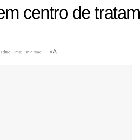
em centro de tratam
A
ading Time: 1 min read
A