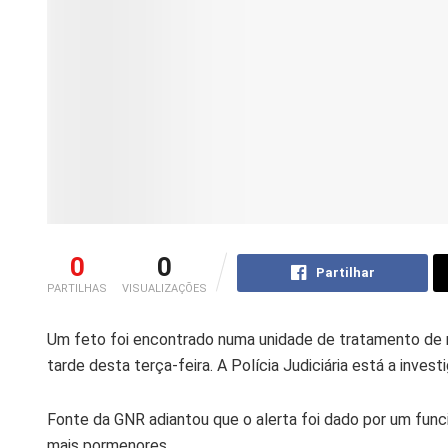
0
0
Partilhar
PARTILHAS
VISUALIZAÇÕES
Um feto foi encontrado numa unidade de tratamento de r
tarde desta terça-feira. A Polícia Judiciária está a invest
Fonte da GNR adiantou que o alerta foi dado por um funci
mais pormenores.