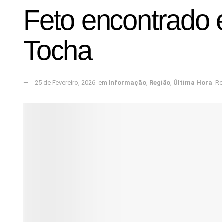
Feto encontrado 
Tocha
25 de Fevereiro, 2026
em
Informação
,
Região
,
Última Hora
Re