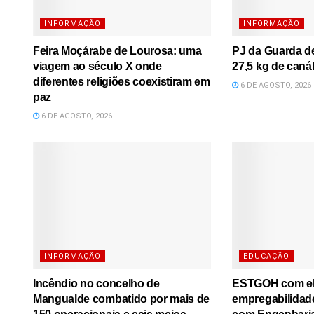
INFORMAÇÃO
INFORMAÇÃO
Feira Moçárabe de Lourosa: uma
PJ da Guarda d
viagem ao século X onde
27,5 kg de caná
diferentes religiões coexistiram em
6 DE AGOSTO, 2026
paz
6 DE AGOSTO, 2026
INFORMAÇÃO
EDUCAÇÃO
Incêndio no concelho de
ESTGOH com e
Mangualde combatido por mais de
empregabilidad