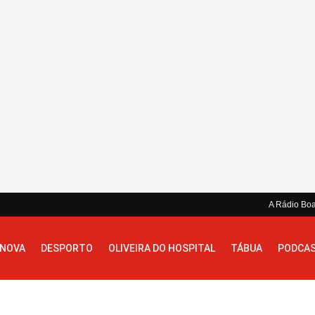
A Rádio Bo
 NOVA
DESPORTO
OLIVEIRA DO HOSPITAL
TÁBUA
PODCA