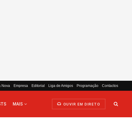
a Nova
Empresa
Editorial
Liga de Amigos
Programação
Contactos
STS
MAIS
OUVIR EM DIRETO