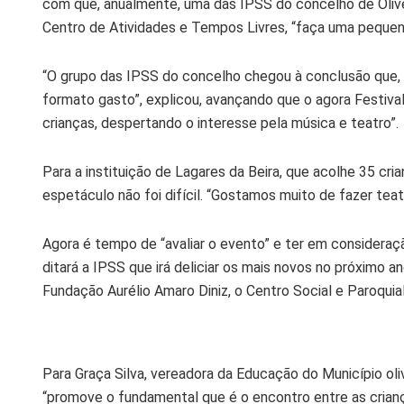
com que, anualmente, uma das IPSS do concelho de Olivei
Centro de Atividades e Tempos Livres, “faça uma pequena
“O grupo das IPSS do concelho chegou à conclusão que, d
formato gasto”, explicou, avançando que o agora Festival
crianças, despertando o interesse pela música e teatro”.
Para a instituição de Lagares da Beira, que acolhe 35 cri
espetáculo não foi difícil. “Gostamos muito de fazer teat
Agora é tempo de “avaliar o evento” e ter em consideraçã
ditará a IPSS que irá deliciar os mais novos no próximo 
Fundação Aurélio Amaro Diniz, o Centro Social e Paroquial
Para Graça Silva, vereadora da Educação do Município oliv
“promove o fundamental que é o encontro entre as crian