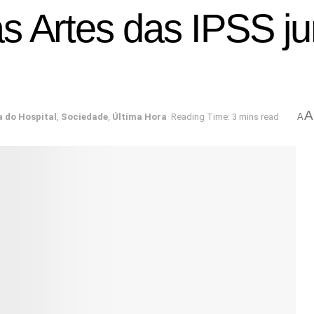
das Artes das IPSS j
A
a do Hospital
,
Sociedade
,
Última Hora
Reading Time: 3 mins read
A