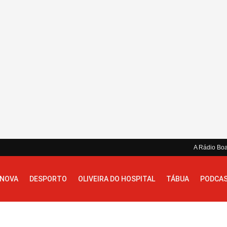
A Rádio Bo
 NOVA
DESPORTO
OLIVEIRA DO HOSPITAL
TÁBUA
PODCA