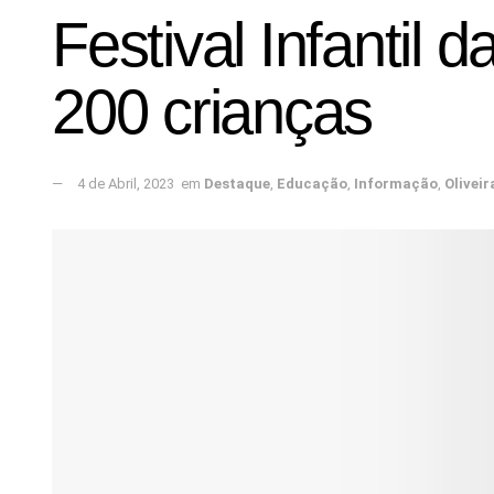
Festival Infantil 
200 crianças
4 de Abril, 2023
em
Destaque
,
Educação
,
Informação
,
Oliveir