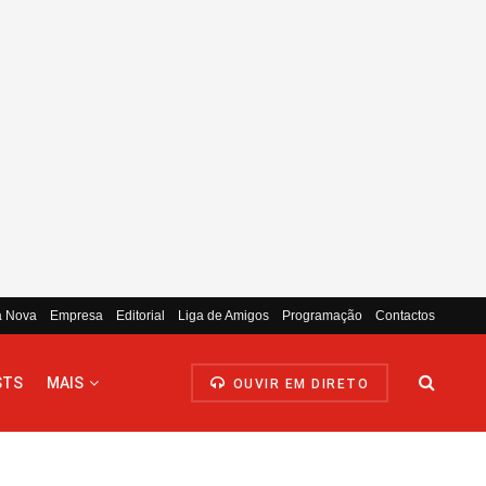
a Nova
Empresa
Editorial
Liga de Amigos
Programação
Contactos
STS
MAIS
OUVIR EM DIRETO