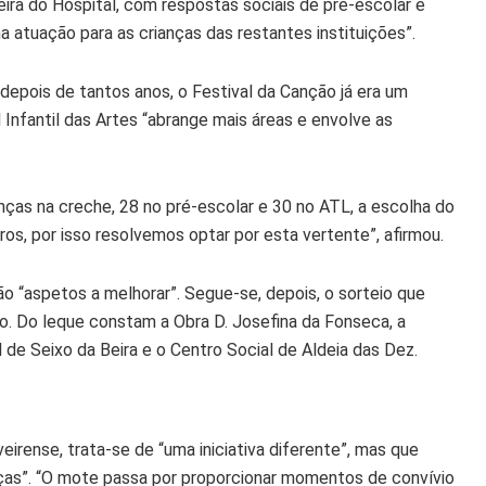
ra do Hospital, com respostas sociais de pré-escolar e
 atuação para as crianças das restantes instituições”.
epois de tantos anos, o Festival da Canção já era um
 Infantil das Artes “abrange mais áreas e envolve as
anças na creche, 28 no pré-escolar e 30 no ATL, a escolha do
ros, por isso resolvemos optar por esta vertente”, afirmou.
o “aspetos a melhorar”. Segue-se, depois, o sorteio que
ano. Do leque constam a Obra D. Josefina da Fonseca, a
 de Seixo da Beira e o Centro Social de Aldeia das Dez.
eirense, trata-se de “uma iniciativa diferente”, mas que
ças”. “O mote passa por proporcionar momentos de convívio