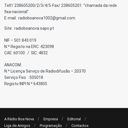
Telf/ 238605200/2/3/4/5-Fax/ 238605201 “chamada da rede
fixa nacional”
E-mail: radioboanova1002@gmail.com
Site: radioboanova.sapo.pt
NIF – 501 843 019
N.º Registo na ERC: 423098
CAE: 60100 / SIC: 4832
ANACOM:
N.º Licença Serviço de Radiodifusão – 20370
Serviço Fixo : 505018
Registo INPI N.º 643805
A Rádio Boa Nova
Empresa
Editorial
Liga de Amigos
Programação
Contactos