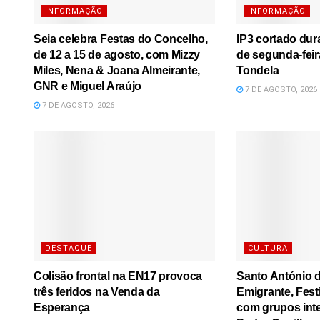
INFORMAÇÃO
INFORMAÇÃO
Seia celebra Festas do Concelho,
IP3 cortado dura
de 12 a 15 de agosto, com Mizzy
de segunda-feir
Miles, Nena & Joana Almeirante,
Tondela
GNR e Miguel Araújo
7 DE AGOSTO, 2026
7 DE AGOSTO, 2026
DESTAQUE
CULTURA
Colisão frontal na EN17 provoca
Santo António d
três feridos na Venda da
Emigrante, Festi
Esperança
com grupos inte