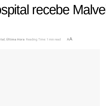
spital recebe Malvei
A
ital
,
Última Hora
Reading Time: 1 min read
A