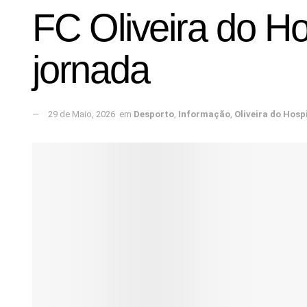
FC Oliveira do Ho
jornada
29 de Maio, 2026
em
Desporto
,
Informação
,
Oliveira do Hosp