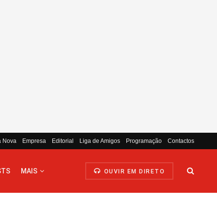
a Nova
Empresa
Editorial
Liga de Amigos
Programação
Contactos
STS
MAIS
OUVIR EM DIRETO