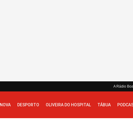
A Rádio Bo
 NOVA
DESPORTO
OLIVEIRA DO HOSPITAL
TÁBUA
PODCA