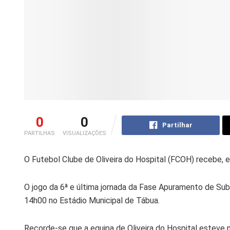
0
0
Partilhar
PARTILHAS
VISUALIZAÇÕES
O Futebol Clube de Oliveira do Hospital (FCOH) recebe, e
O jogo da 6ª e última jornada da Fase Apuramento de Su
14h00 no Estádio Municipal de Tábua.
Recorde-se que a equipa de Oliveira do Hospital esteve na 