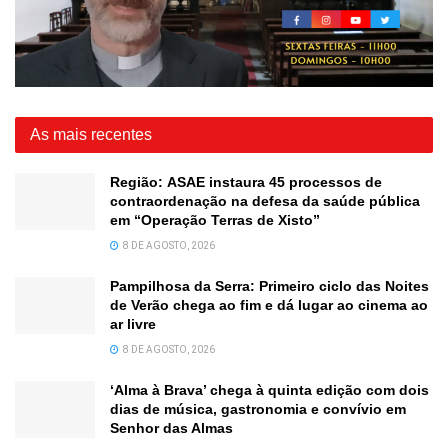
As mais recentes
Região: ASAE instaura 45 processos de
contraordenação na defesa da saúde pública
em “Operação Terras de Xisto”
8 DE AGOSTO, 2026
Pampilhosa da Serra: Primeiro ciclo das Noites
de Verão chega ao fim e dá lugar ao cinema ao
ar livre
8 DE AGOSTO, 2026
‘Alma à Brava’ chega à quinta edição com dois
dias de música, gastronomia e convívio em
Senhor das Almas