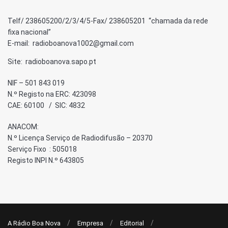
Telf/ 238605200/2/3/4/5-Fax/ 238605201 “chamada da rede
fixa nacional”
E-mail: radioboanova1002@gmail.com
Site: radioboanova.sapo.pt
NIF – 501 843 019
N.º Registo na ERC: 423098
CAE: 60100 / SIC: 4832
ANACOM:
N.º Licença Serviço de Radiodifusão – 20370
Serviço Fixo : 505018
Registo INPI N.º 643805
A Rádio Boa Nova
Empresa
Editorial