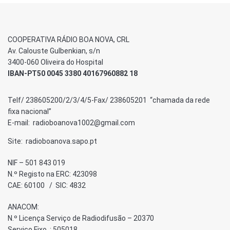
COOPERATIVA RÁDIO BOA NOVA, CRL
Av. Calouste Gulbenkian, s/n
3400-060 Oliveira do Hospital
IBAN-PT50 0045 3380 40167960882 18
Telf/ 238605200/2/3/4/5-Fax/ 238605201 “chamada da rede
fixa nacional”
E-mail: radioboanova1002@gmail.com
Site: radioboanova.sapo.pt
NIF – 501 843 019
N.º Registo na ERC: 423098
CAE: 60100 / SIC: 4832
ANACOM:
N.º Licença Serviço de Radiodifusão – 20370
Serviço Fixo : 505018