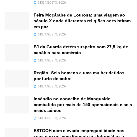
6 DE AGOSTO, 2026
Feira Moçárabe de Lourosa: uma viagem ao
século X onde diferentes religiões coexistiram
em paz
6 DE AGOSTO, 2026
PJ da Guarda detém suspeito com 27,5 kg de
canábis para comércio
6 DE AGOSTO, 2026
Região: Seis homens e uma mulher detidos
por furto de cobre
6 DE AGOSTO, 2026
Incêndio no concelho de Mangualde
combatido por mais de 150 operacionais e seis
meios aéreos
6 DE AGOSTO, 2026
ESTGOH com elevada empregabilidade nos
seus cursos, com Engenharia Informática a