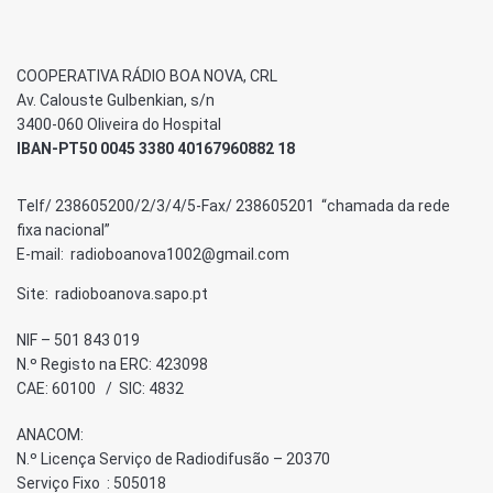
COOPERATIVA RÁDIO BOA NOVA, CRL
Av. Calouste Gulbenkian, s/n
3400-060 Oliveira do Hospital
IBAN-PT50 0045 3380 40167960882 18
Telf/ 238605200/2/3/4/5-Fax/ 238605201 “chamada da rede
fixa nacional”
E-mail: radioboanova1002@gmail.com
Site: radioboanova.sapo.pt
NIF – 501 843 019
N.º Registo na ERC: 423098
CAE: 60100 / SIC: 4832
ANACOM:
N.º Licença Serviço de Radiodifusão – 20370
Serviço Fixo : 505018