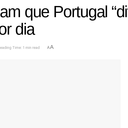
am que Portugal “dif
or dia
A
eading Time: 1 min read
A