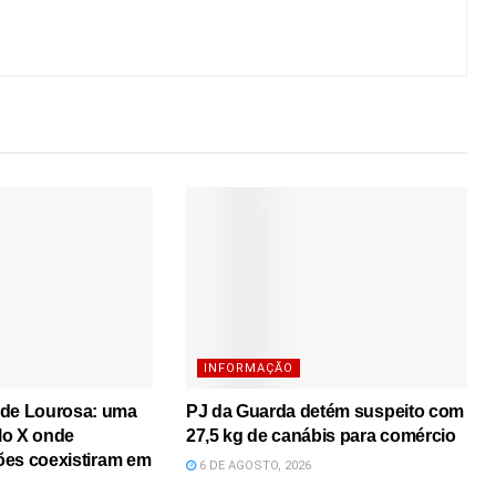
INFORMAÇÃO
 de Lourosa: uma
PJ da Guarda detém suspeito com
lo X onde
27,5 kg de canábis para comércio
iões coexistiram em
6 DE AGOSTO, 2026