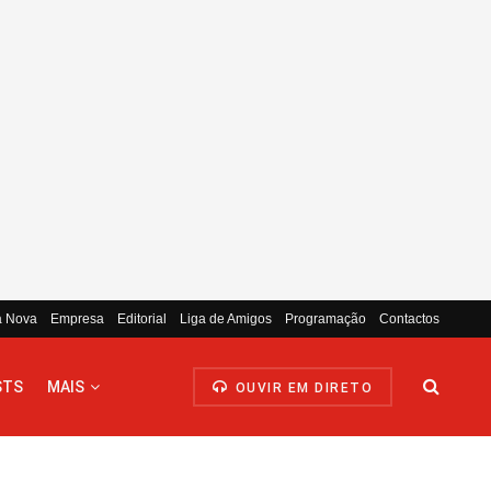
a Nova
Empresa
Editorial
Liga de Amigos
Programação
Contactos
STS
MAIS
OUVIR EM DIRETO