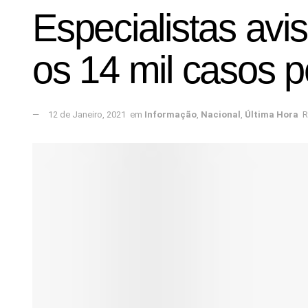
Especialistas avis
os 14 mil casos p
12 de Janeiro, 2021
em
Informação
,
Nacional
,
Última Hora
R