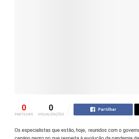
0
0
Partilhar
PARTILHAS
VISUALIZAÇÕES
Os especialistas que estão, hoje, reunidos com o govern
cenário negro no que respeita à evolução da pandemia d