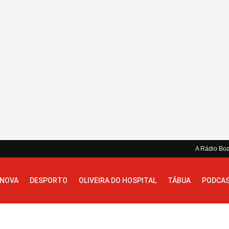
A Rádio Bo
 NOVA
DESPORTO
OLIVEIRA DO HOSPITAL
TÁBUA
PODCA