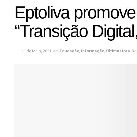
Eptoliva promove
“Transição Digita
11 de Maio, 2021
em
Educação
,
Informação
,
Última Hora
Re