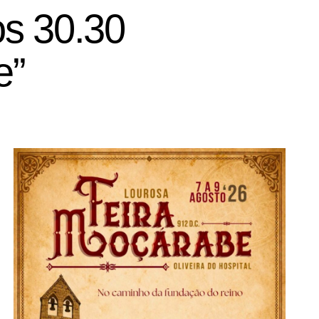
os 30.30
e”