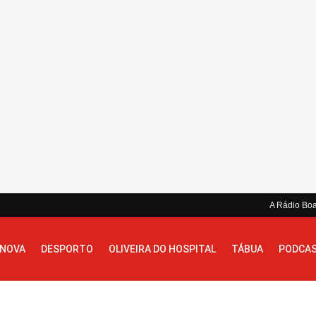
A Rádio Bo
 NOVA
DESPORTO
OLIVEIRA DO HOSPITAL
TÁBUA
PODCA