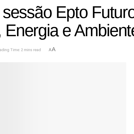
 sessão Epto Futur
l, Energia e Ambient
A
ading Time: 2 mins read
A