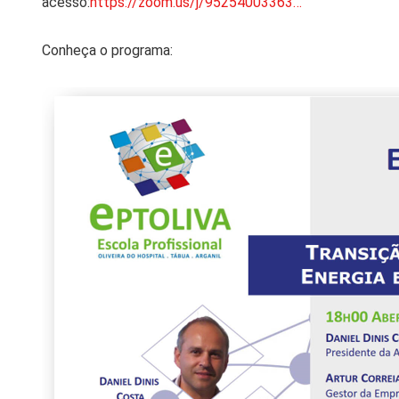
acesso:
https://zoom.us/j/95254003363…
Conheça o programa: