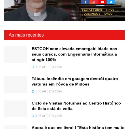
As mais recentes
ESTGOH com elevada empregabilidade nos
seus cursos, com Engenharia Informática a
atingir 100%
6 DE AGOSTO, 2026
Tábua: Incêndio em garagem destrói quatro
viaturas em Póvoa de Midões
6 DE AGOSTO, 2026
Ciclo de Visitas Noturnas ao Centro Histórico
de Seia está de volta
5 DE AGOSTO, 2026
Agora é que me livro! | “Esta história tem muito