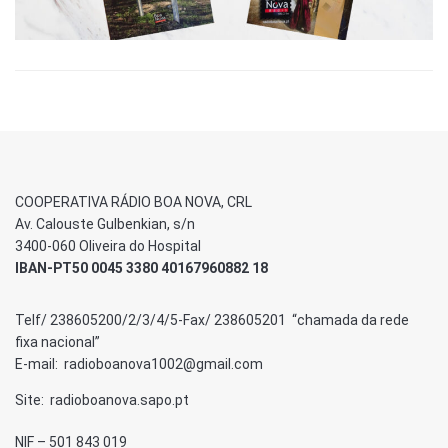
COOPERATIVA RÁDIO BOA NOVA, CRL
Av. Calouste Gulbenkian, s/n
3400-060 Oliveira do Hospital
IBAN-PT50 0045 3380 40167960882 18
Telf/ 238605200/2/3/4/5-Fax/ 238605201 “chamada da rede
fixa nacional”
E-mail: radioboanova1002@gmail.com
Site: radioboanova.sapo.pt
NIF – 501 843 019