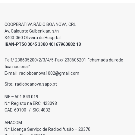
COOPERATIVA RÁDIO BOA NOVA, CRL
Av. Calouste Gulbenkian, s/n
3400-060 Oliveira do Hospital
IBAN-PT50 0045 3380 40167960882 18
Telf/ 238605200/2/3/4/5-Fax/ 238605201 “chamada da rede
fixa nacional”
E-mail: radioboanova1002@gmail.com
Site: radioboanova.sapo.pt
NIF – 501 843 019
N.º Registo na ERC: 423098
CAE: 60100 / SIC: 4832
ANACOM:
N.º Licença Serviço de Radiodifusão – 20370