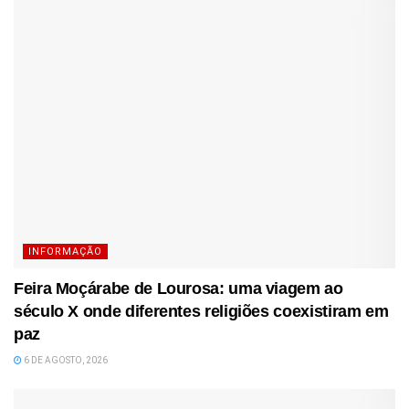
INFORMAÇÃO
Feira Moçárabe de Lourosa: uma viagem ao
século X onde diferentes religiões coexistiram em
paz
6 DE AGOSTO, 2026