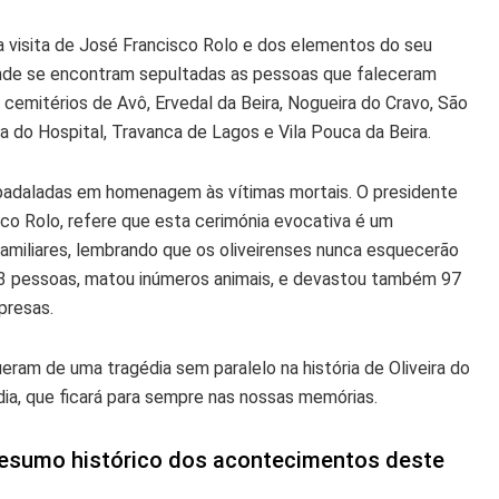
a visita de José Francisco Rolo e dos elementos do seu
onde se encontram sepultadas as pessoas que faleceram
 cemitérios de Avô, Ervedal da Beira, Nogueira do Cravo, São
ra do Hospital, Travanca de Lagos e Vila Pouca da Beira.
3 badaladas em homenagem às vítimas mortais. O presidente
sco Rolo, refere que esta cerimónia evocativa é um
miliares, lembrando que os oliveirenses nunca esquecerão
 13 pessoas, matou inúmeros animais, e devastou também 97
presas.
eram de uma tragédia sem paralelo na história de Oliveira do
dia, que ficará para sempre nas nossas memórias.
 resumo histórico dos acontecimentos deste