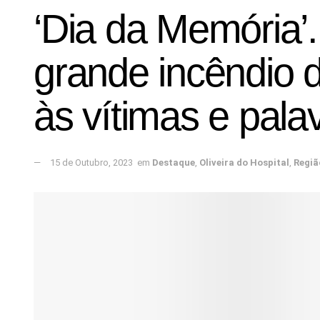
‘Dia da Memória’.
grande incêndio
às vítimas e pala
15 de Outubro, 2023
em
Destaque
,
Oliveira do Hospital
,
Regiã