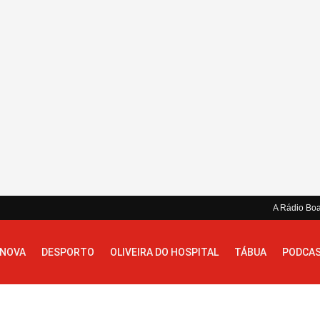
A Rádio Bo
 NOVA
DESPORTO
OLIVEIRA DO HOSPITAL
TÁBUA
PODCA