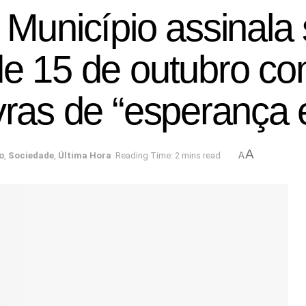
 Município assinala
 de 15 de outubro 
vras de “esperança 
A
o
,
Sociedade
,
Última Hora
Reading Time: 2 mins read
A