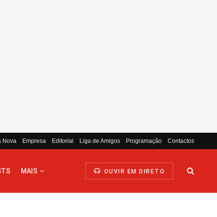
a Nova
Empresa
Editorial
Liga de Amigos
Programação
Contactos
STS
MAIS
OUVIR EM DIRETO