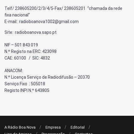
Telf/ 238605200/2/3/4/5-Fax/ 238605201 “chamada da rede
fixa nacional”
E-mail: radioboanova1002@gmail.com
Site: radioboanova.sapo.pt
NIF – 501 843 019
N.º Registo na ERC: 423098
CAE: 60100 / SIC: 4832
ANACOM:
N.º Licença Serviço de Radiodifusão – 20370
Serviço Fixo : 505018
Registo INPI N.º 643805
A Rádio Boa Nova
Empresa
Editorial