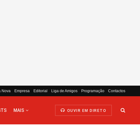
a Nova
Empresa
Editorial
Liga de Amigos
Programação
Contactos
STS
MAIS
OUVIR EM DIRETO