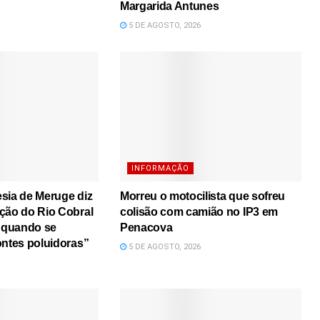
Margarida Antunes
5 DE AGOSTO, 2026
INFORMAÇÃO
sia de Meruge diz
Morreu o motocilista que sofreu
ção do Rio Cobral
colisão com camião no IP3 em
a quando se
Penacova
ontes poluidoras”
5 DE AGOSTO, 2026