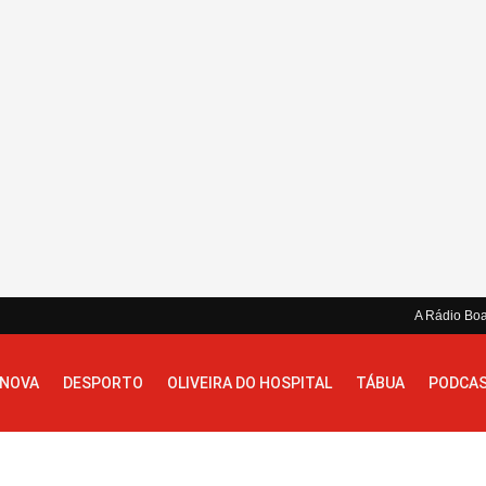
A Rádio Bo
 NOVA
DESPORTO
OLIVEIRA DO HOSPITAL
TÁBUA
PODCA