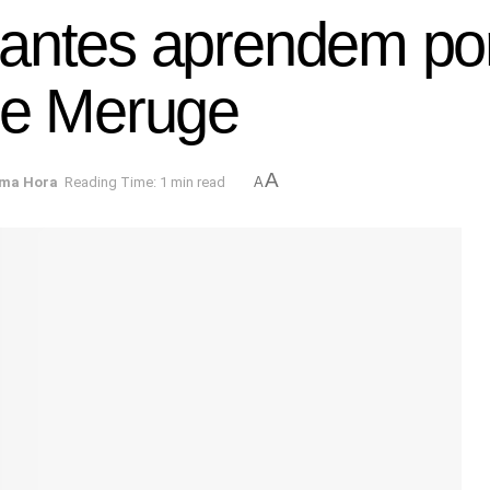
antes aprendem por
de Meruge
A
ima Hora
Reading Time: 1 min read
A