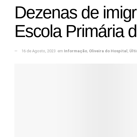
Dezenas de imigr
Escola Primária 
16 de Agosto, 2023
em
Informação
,
Oliveira do Hospital
,
Últ