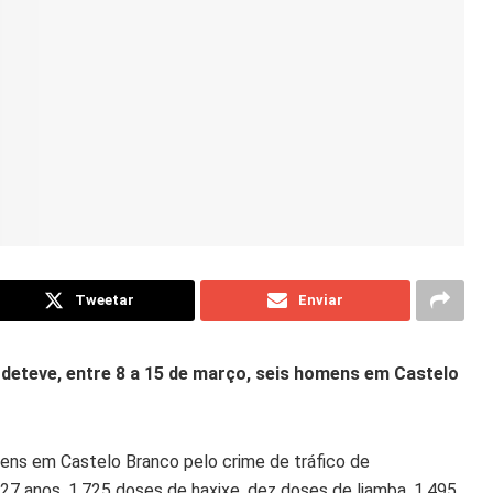
Tweetar
Enviar
 deteve, entre 8 a 15 de março, seis homens em Castelo
vens em Castelo Branco pelo crime de tráfico de
27 anos, 1.725 doses de haxixe, dez doses de liamba, 1.495