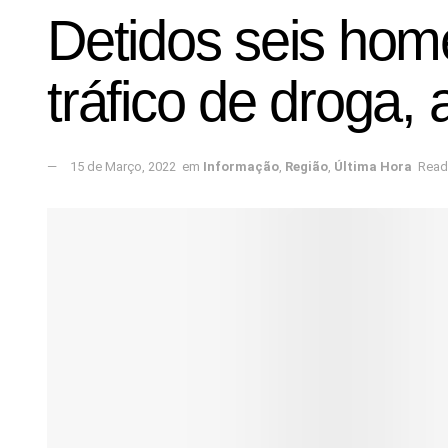
Detidos seis hom
tráfico de droga,
15 de Março, 2022
em
Informação
,
Região
,
Última Hora
Read