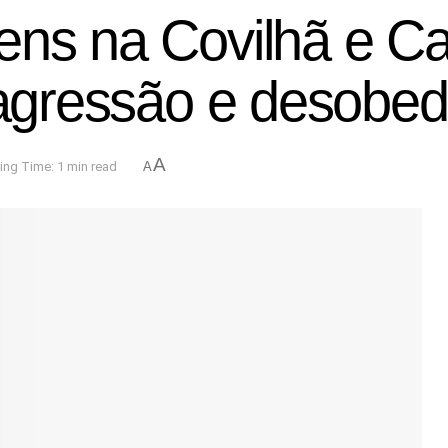
ens na Covilhã e Ca
 agressão e desobed
A
ing Time: 1 min read
A