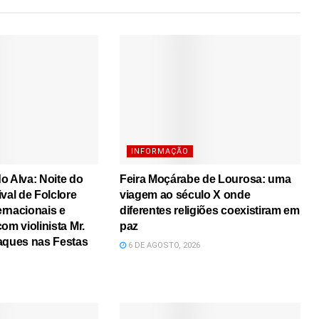
INFORMAÇÃO
o Alva: Noite do
Feira Moçárabe de Lourosa: uma
val de Folclore
viagem ao século X onde
rnacionais e
diferentes religiões coexistiram em
om violinista Mr.
paz
aques nas Festas
6 DE AGOSTO, 2026