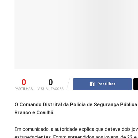
0
0
Partilhar
PARTILHAS
VISUALIZAÇÕES
O Comando Distrital da Polícia de Segurança Pública
Branco e Covilhã.
Em comunicado, a autoridade explica que deteve dois jo
estupefacientes. Foram apreendidos aos jovens, de 22 e 