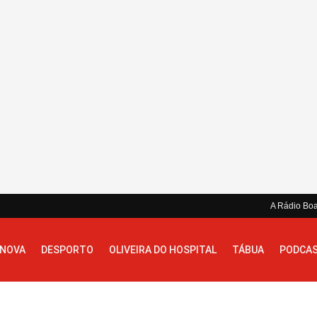
A Rádio Bo
 NOVA
DESPORTO
OLIVEIRA DO HOSPITAL
TÁBUA
PODCA