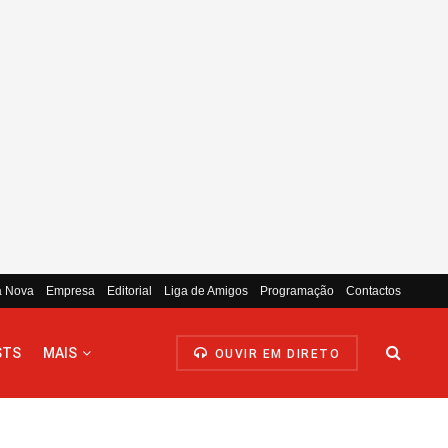
a Nova
Empresa
Editorial
Liga de Amigos
Programação
Contactos
STS
MAIS
OUVIR EM DIRETO