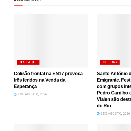
DESTAQUE
CULTURA
Colisão frontal na EN17 provoca
Santo António d
três feridos na Venda da
Emigrante, Festi
Esperança
com grupos inte
Pedro Carrilho c
7 DE AGOSTO, 2026
Vlalen são dest
do Rio
6 DE AGOSTO, 2026