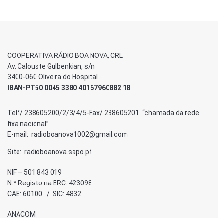
COOPERATIVA RÁDIO BOA NOVA, CRL
Av. Calouste Gulbenkian, s/n
3400-060 Oliveira do Hospital
IBAN-PT50 0045 3380 40167960882 18
Telf/ 238605200/2/3/4/5-Fax/ 238605201 “chamada da rede
fixa nacional”
E-mail: radioboanova1002@gmail.com
Site: radioboanova.sapo.pt
NIF – 501 843 019
N.º Registo na ERC: 423098
CAE: 60100 / SIC: 4832
ANACOM: