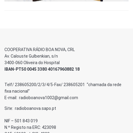
COOPERATIVA RÁDIO BOA NOVA, CRL
Av. Calouste Gulbenkian, s/n
3400-060 Oliveira do Hospital
IBAN-PT50 0045 3380 40167960882 18
Telf/ 238605200/2/3/4/5-Fax/ 238605201 “chamada da rede
fixa nacional”
E-mail: radioboanova1002@gmail.com
Site: radioboanova.sapo.pt
NIF – 501 843 019
N.º Registo na ERC: 423098