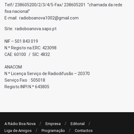
Telf/ 238605200/2/3/4/5-Fax/ 238605201 “chamada da rede
fixa nacional”
E-mail: radioboanova1002@gmail.com
Site: radioboanova.sapo.pt
NIF – 501 843 019
N.º Registo na ERC: 423098
CAE: 60100 / SIC: 4832
ANACOM:
N.º Licença Serviço de Radiodifusão – 20370
Serviço Fixo : 505018
Registo INPI N.º 643805
A Rádio Boa Nova
Empresa
Editorial
Liga de Amigos
Programação
Contactos