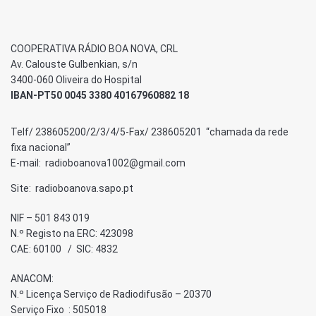
COOPERATIVA RÁDIO BOA NOVA, CRL
Av. Calouste Gulbenkian, s/n
3400-060 Oliveira do Hospital
IBAN-PT50 0045 3380 40167960882 18
Telf/ 238605200/2/3/4/5-Fax/ 238605201 “chamada da rede
fixa nacional”
E-mail: radioboanova1002@gmail.com
Site: radioboanova.sapo.pt
NIF – 501 843 019
N.º Registo na ERC: 423098
CAE: 60100 / SIC: 4832
ANACOM:
N.º Licença Serviço de Radiodifusão – 20370
Serviço Fixo : 505018