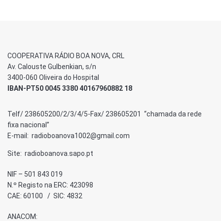
COOPERATIVA RÁDIO BOA NOVA, CRL
Av. Calouste Gulbenkian, s/n
3400-060 Oliveira do Hospital
IBAN-PT50 0045 3380 40167960882 18
Telf/ 238605200/2/3/4/5-Fax/ 238605201 “chamada da rede
fixa nacional”
E-mail: radioboanova1002@gmail.com
Site: radioboanova.sapo.pt
NIF – 501 843 019
N.º Registo na ERC: 423098
CAE: 60100 / SIC: 4832
ANACOM: