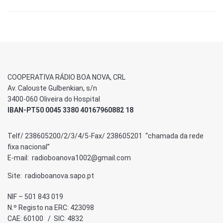
COOPERATIVA RÁDIO BOA NOVA, CRL
Av. Calouste Gulbenkian, s/n
3400-060 Oliveira do Hospital
IBAN-PT50 0045 3380 40167960882 18
Telf/ 238605200/2/3/4/5-Fax/ 238605201 “chamada da rede
fixa nacional”
E-mail: radioboanova1002@gmail.com
Site: radioboanova.sapo.pt
NIF – 501 843 019
N.º Registo na ERC: 423098
CAE: 60100 / SIC: 4832