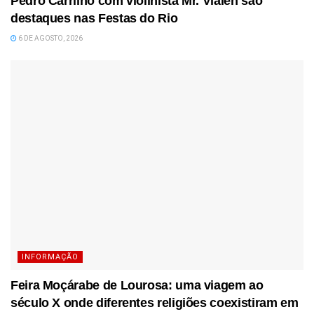
Pedro Carrilho com violinista Mr. Vlalen são
destaques nas Festas do Rio
6 DE AGOSTO, 2026
INFORMAÇÃO
Feira Moçárabe de Lourosa: uma viagem ao
século X onde diferentes religiões coexistiram em