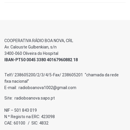
COOPERATIVA RÁDIO BOA NOVA, CRL
Av. Calouste Gulbenkian, s/n
3400-060 Oliveira do Hospital
IBAN-PT50 0045 3380 40167960882 18
Telf/ 238605200/2/3/4/5-Fax/ 238605201 “chamada da rede
fixa nacional”
E-mail: radioboanova1002@gmail.com
Site: radioboanova.sapo.pt
NIF – 501 843 019
N.º Registo na ERC: 423098
CAE: 60100 / SIC: 4832