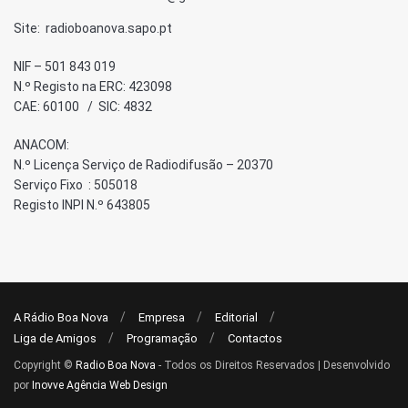
Site: radioboanova.sapo.pt
NIF – 501 843 019
N.º Registo na ERC: 423098
CAE: 60100 / SIC: 4832
ANACOM:
N.º Licença Serviço de Radiodifusão – 20370
Serviço Fixo : 505018
Registo INPI N.º 643805
A Rádio Boa Nova
Empresa
Editorial
Liga de Amigos
Programação
Contactos
Copyright ©
Radio Boa Nova
- Todos os Direitos Reservados | Desenvolvido
por
Inovve Agência Web Design