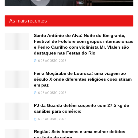
As mais recentes
Santo António do Alva: Noite do Emigrante,
Festival de Folclore com grupos internacionais
e Pedro Carrilho com violinista Mr. Vlalen são
destaques nas Festas do Rio
6 DE AGOSTO, 2026
Feira Moçárabe de Lourosa: uma viagem ao
século X onde diferentes religiões coexistiram
em paz
6 DE AGOSTO, 2026
PJ da Guarda detém suspeito com 27,5 kg de
canábis para comércio
6 DE AGOSTO, 2026
Região: Seis homens e uma mulher detidos
por furto de cobre