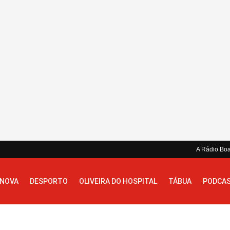
A Rádio Bo
 NOVA
DESPORTO
OLIVEIRA DO HOSPITAL
TÁBUA
PODCA