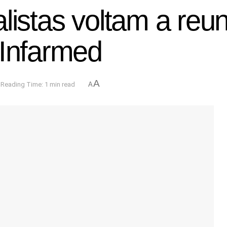
listas voltam a reun
 Infarmed
A
Reading Time: 1 min read
A