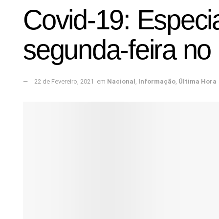
Covid-19: Especia
segunda-feira no
22 de Fevereiro, 2021
em
Nacional
,
Informação
,
Última Hora