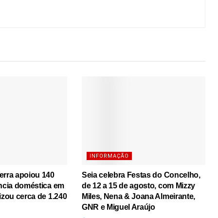
INFORMAÇÃO
erra apoiou 140
Seia celebra Festas do Concelho,
ência doméstica em
de 12 a 15 de agosto, com Mizzy
izou cerca de 1.240
Miles, Nena & Joana Almeirante,
GNR e Miguel Araújo