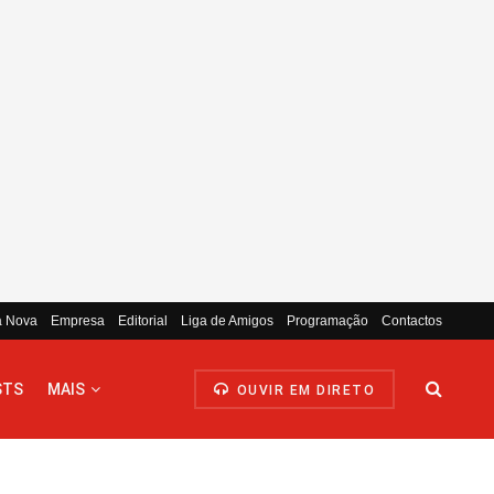
a Nova
Empresa
Editorial
Liga de Amigos
Programação
Contactos
STS
MAIS
OUVIR EM DIRETO