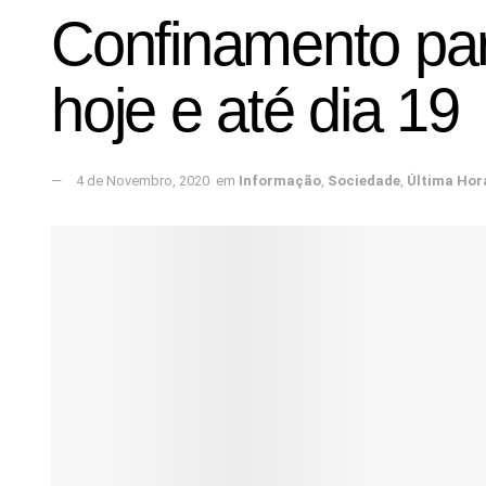
Confinamento par
hoje e até dia 19
4 de Novembro, 2020
em
Informação
,
Sociedade
,
Última Hor