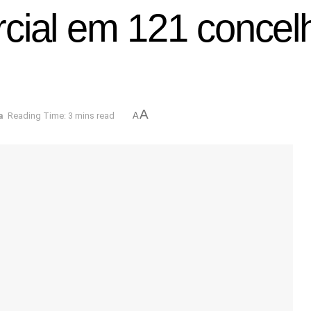
cial em 121 concelh
A
a
Reading Time: 3 mins read
A