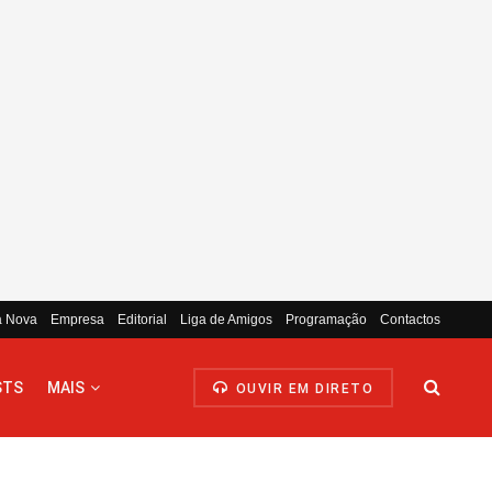
a Nova
Empresa
Editorial
Liga de Amigos
Programação
Contactos
STS
MAIS
OUVIR EM DIRETO