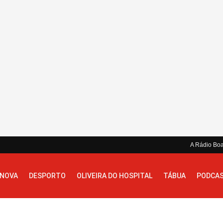
A Rádio Bo
 NOVA
DESPORTO
OLIVEIRA DO HOSPITAL
TÁBUA
PODCA