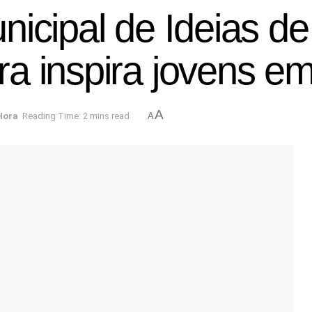
nicipal de Ideias d
a inspira jovens e
A
Hora
Reading Time: 2 mins read
A