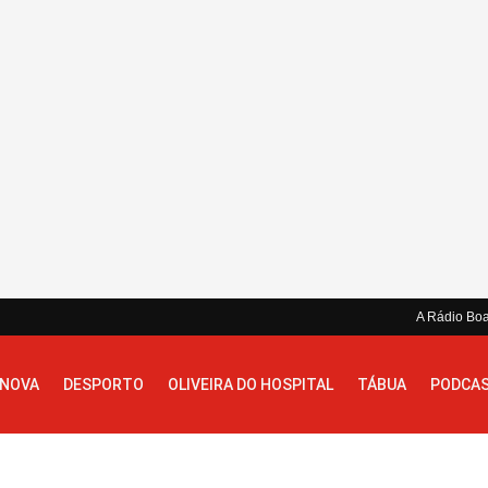
A Rádio Bo
 NOVA
DESPORTO
OLIVEIRA DO HOSPITAL
TÁBUA
PODCA