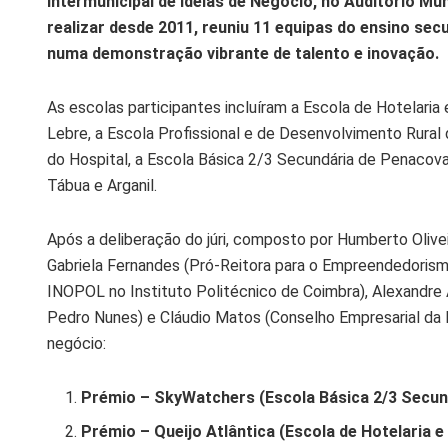
Intermunicipal de Ideias de Negócio, no Auditório Mun
realizar desde 2011, reuniu 11 equipas do ensino secu
numa demonstração vibrante de talento e inovação.
As escolas participantes incluíram a Escola de Hotelaria
Lebre, a Escola Profissional e de Desenvolvimento Rural
do Hospital, a Escola Básica 2/3 Secundária de Penacova e
Tábua e Arganil.
Após a deliberação do júri, composto por Humberto Olivei
Gabriela Fernandes (Pró-Reitora para o Empreendedorismo
INOPOL no Instituto Politécnico de Coimbra), Alexandre 
Pedro Nunes) e Cláudio Matos (Conselho Empresarial da 
negócio:
Prémio – SkyWatchers (Escola Básica 2/3 Secun
Prémio – Queijo Atlântica (Escola de Hotelaria 