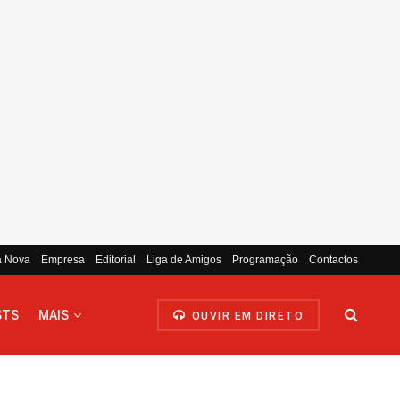
a Nova
Empresa
Editorial
Liga de Amigos
Programação
Contactos
STS
MAIS
OUVIR EM DIRETO