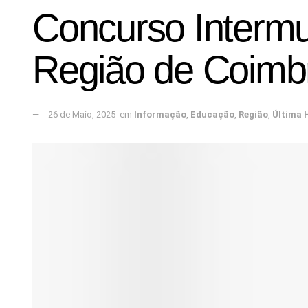
Concurso Intermu
Região de Coimbr
26 de Maio, 2025
em
Informação
,
Educação
,
Região
,
Última 