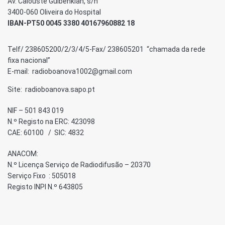
Av. Calouste Gulbenkian, s/n
3400-060 Oliveira do Hospital
IBAN-PT50 0045 3380 40167960882 18
Telf/ 238605200/2/3/4/5-Fax/ 238605201 “chamada da rede
fixa nacional”
E-mail: radioboanova1002@gmail.com
Site: radioboanova.sapo.pt
NIF – 501 843 019
N.º Registo na ERC: 423098
CAE: 60100 / SIC: 4832
ANACOM:
N.º Licença Serviço de Radiodifusão – 20370
Serviço Fixo : 505018
Registo INPI N.º 643805