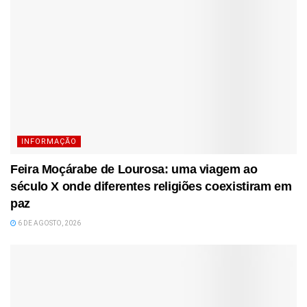
INFORMAÇÃO
Feira Moçárabe de Lourosa: uma viagem ao
século X onde diferentes religiões coexistiram em
paz
6 DE AGOSTO, 2026