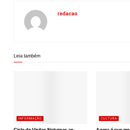
redacao
Leia também
INFORMAÇÃO
CULTURA
Ciclo de Visitas Noturnas ao
Agora é que me l