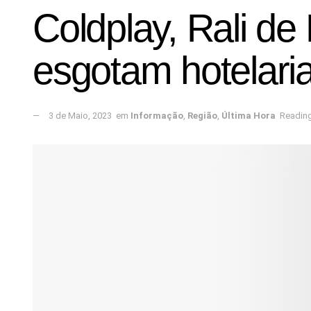
Coldplay, Rali de
esgotam hotelari
3 de Maio, 2023
em
Informação
,
Região
,
Última Hora
Reading