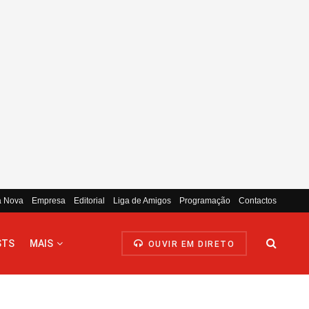
a Nova
Empresa
Editorial
Liga de Amigos
Programação
Contactos
STS
MAIS
OUVIR EM DIRETO