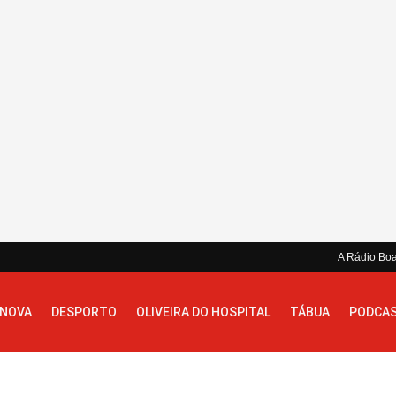
A Rádio Bo
 NOVA
DESPORTO
OLIVEIRA DO HOSPITAL
TÁBUA
PODCA