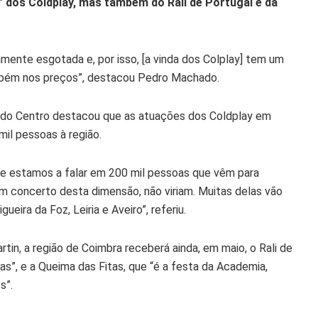
 dos Coldplay, mas também do Rali de Portugal e da
amente esgotada e, por isso, [a vinda dos Colplay] tem um
ambém nos preços”, destacou Pedro Machado.
o do Centro destacou que as atuações dos Coldplay em
mil pessoas à região.
ue estamos a falar em 200 mil pessoas que vêm para
m concerto desta dimensão, não viriam. Muitas delas vão
ueira da Foz, Leiria e Aveiro”, referiu.
rtin, a região de Coimbra receberá ainda, em maio, o Rali de
s”, e a Queima das Fitas, que “é a festa da Academia,
s”.