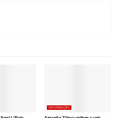
INFORMAÇÃO
ivro! | “Esta
Arganil e Tábua voltam a unir