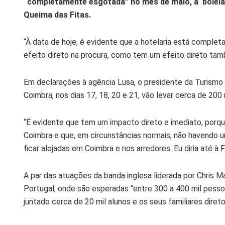
“completamente esgotada” no mês de maio, à ‘boleia’
Queima das Fitas.
“À data de hoje, é evidente que a hotelaria está complet
efeito direto na procura, como tem um efeito direto t
Em declarações à agência Lusa, o presidente da Turism
Coimbra, nos dias 17, 18, 20 e 21, vão levar cerca de 200 
“É evidente que tem um impacto direto e imediato, porq
Coimbra e que, em circunstâncias normais, não havendo u
ficar alojadas em Coimbra e nos arredores. Eu diria até à Fig
A par das atuações da banda inglesa liderada por Chris Ma
Portugal, onde são esperadas “entre 300 a 400 mil pessoa
juntado cerca de 20 mil alunos e os seus familiares direto