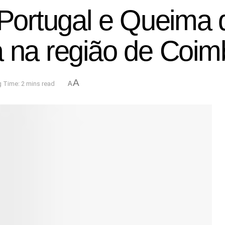
 Portugal e Queima 
a na região de Coim
A
 Time: 2 mins read
A