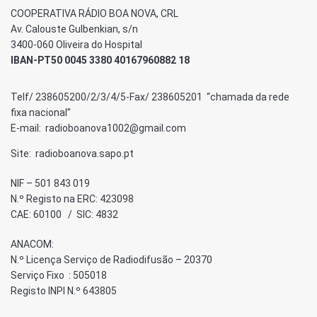
COOPERATIVA RÁDIO BOA NOVA, CRL
Av. Calouste Gulbenkian, s/n
3400-060 Oliveira do Hospital
IBAN-PT50 0045 3380 40167960882 18
Telf/ 238605200/2/3/4/5-Fax/ 238605201 “chamada da rede
fixa nacional”
E-mail: radioboanova1002@gmail.com
Site: radioboanova.sapo.pt
NIF – 501 843 019
N.º Registo na ERC: 423098
CAE: 60100 / SIC: 4832
ANACOM:
N.º Licença Serviço de Radiodifusão – 20370
Serviço Fixo : 505018
Registo INPI N.º 643805