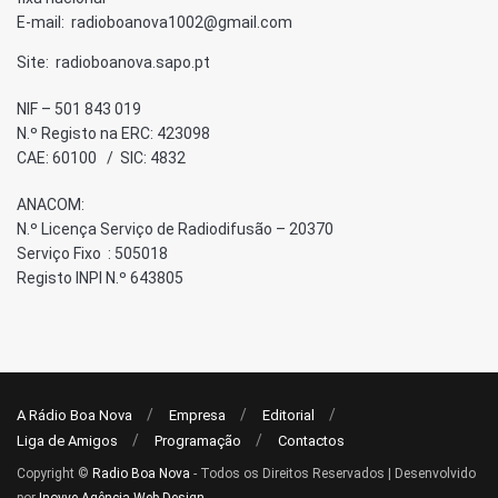
E-mail: radioboanova1002@gmail.com
Site: radioboanova.sapo.pt
NIF – 501 843 019
N.º Registo na ERC: 423098
CAE: 60100 / SIC: 4832
ANACOM:
N.º Licença Serviço de Radiodifusão – 20370
Serviço Fixo : 505018
Registo INPI N.º 643805
A Rádio Boa Nova
Empresa
Editorial
Liga de Amigos
Programação
Contactos
Copyright ©
Radio Boa Nova
- Todos os Direitos Reservados | Desenvolvido