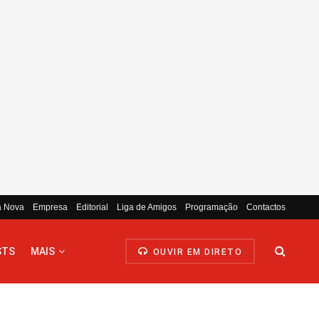
a Nova
Empresa
Editorial
Liga de Amigos
Programação
Contactos
STS
MAIS
OUVIR EM DIRETO