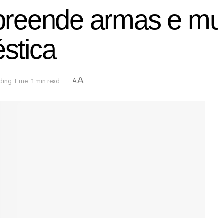
reende armas e mu
stica
A
ding Time: 1 min read
A