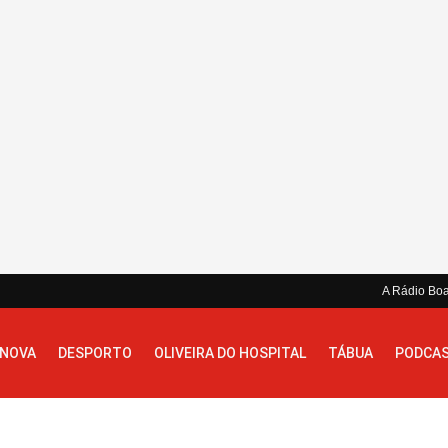
A Rádio Bo
 NOVA
DESPORTO
OLIVEIRA DO HOSPITAL
TÁBUA
PODCA