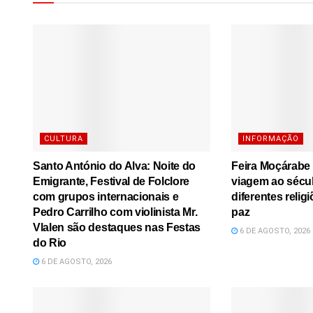
CULTURA
INFORMAÇÃO
Santo António do Alva: Noite do
Feira Moçárabe
Emigrante, Festival de Folclore
viagem ao sécu
com grupos internacionais e
diferentes relig
Pedro Carrilho com violinista Mr.
paz
Vlalen são destaques nas Festas
6 DE AGOSTO, 2026
do Rio
6 DE AGOSTO, 2026