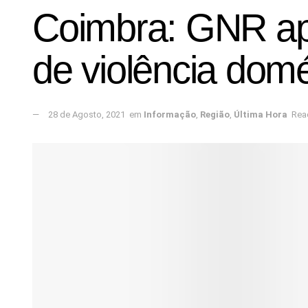
Coimbra: GNR ap
de violência domé
28 de Agosto, 2021
em
Informação
,
Região
,
Última Hora
Rea