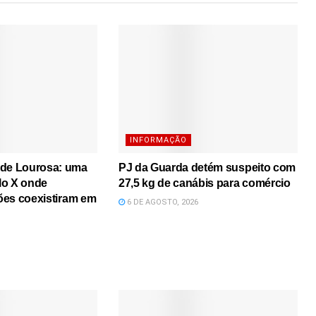
INFORMAÇÃO
 de Lourosa: uma
PJ da Guarda detém suspeito com
lo X onde
27,5 kg de canábis para comércio
iões coexistiram em
6 DE AGOSTO, 2026