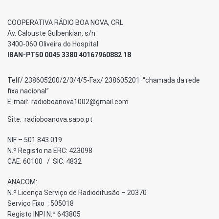
COOPERATIVA RÁDIO BOA NOVA, CRL
Av. Calouste Gulbenkian, s/n
3400-060 Oliveira do Hospital
IBAN-PT50 0045 3380 40167960882 18
Telf/ 238605200/2/3/4/5-Fax/ 238605201 “chamada da rede
fixa nacional”
E-mail: radioboanova1002@gmail.com
Site: radioboanova.sapo.pt
NIF – 501 843 019
N.º Registo na ERC: 423098
CAE: 60100 / SIC: 4832
ANACOM:
N.º Licença Serviço de Radiodifusão – 20370
Serviço Fixo : 505018
Registo INPI N.º 643805