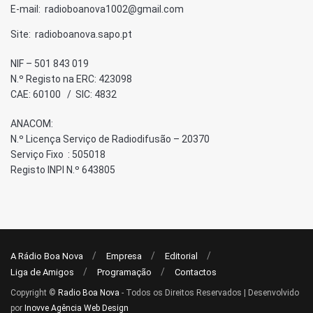
E-mail: radioboanova1002@gmail.com
Site: radioboanova.sapo.pt
NIF – 501 843 019
N.º Registo na ERC: 423098
CAE: 60100 / SIC: 4832
ANACOM:
N.º Licença Serviço de Radiodifusão – 20370
Serviço Fixo : 505018
Registo INPI N.º 643805
A Rádio Boa Nova
Empresa
Editorial
Liga de Amigos
Programação
Contactos
Copyright ©
Radio Boa Nova
- Todos os Direitos Reservados | Desenvolvido
por
Inovve Agência Web Design