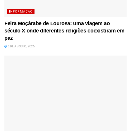
INFORMAÇÃO
Feira Moçárabe de Lourosa: uma viagem ao
século X onde diferentes religiões coexistiram em
paz
6 DE AGOSTO, 2026