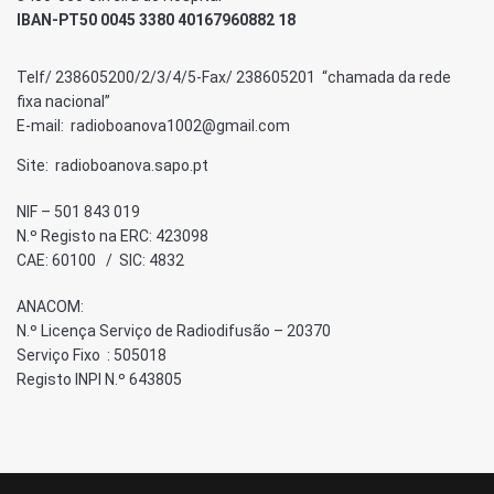
IBAN-PT50 0045 3380 40167960882 18
Telf/ 238605200/2/3/4/5-Fax/ 238605201 “chamada da rede
fixa nacional”
E-mail: radioboanova1002@gmail.com
Site: radioboanova.sapo.pt
NIF – 501 843 019
N.º Registo na ERC: 423098
CAE: 60100 / SIC: 4832
ANACOM:
N.º Licença Serviço de Radiodifusão – 20370
Serviço Fixo : 505018
Registo INPI N.º 643805