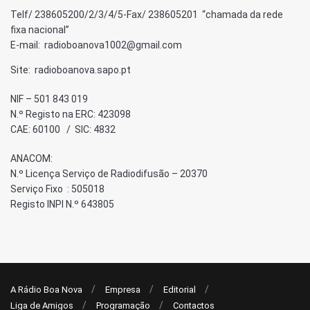
Telf/ 238605200/2/3/4/5-Fax/ 238605201 “chamada da rede
fixa nacional”
E-mail: radioboanova1002@gmail.com
Site: radioboanova.sapo.pt
NIF – 501 843 019
N.º Registo na ERC: 423098
CAE: 60100 / SIC: 4832
ANACOM:
N.º Licença Serviço de Radiodifusão – 20370
Serviço Fixo : 505018
Registo INPI N.º 643805
A Rádio Boa Nova
Empresa
Editorial
Liga de Amigos
Programação
Contactos