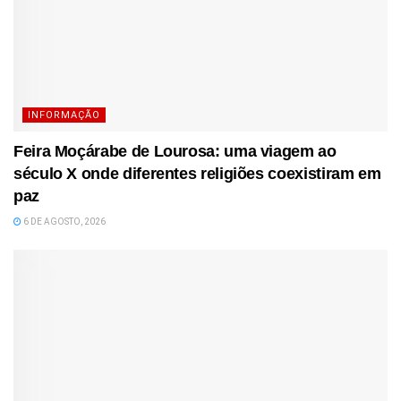
INFORMAÇÃO
Feira Moçárabe de Lourosa: uma viagem ao
século X onde diferentes religiões coexistiram em
paz
6 DE AGOSTO, 2026