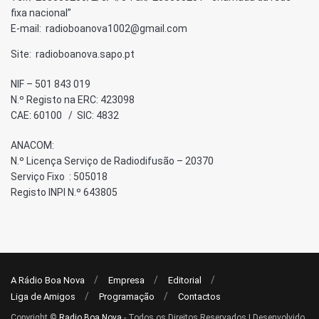
fixa nacional”
E-mail: radioboanova1002@gmail.com
Site: radioboanova.sapo.pt
NIF – 501 843 019
N.º Registo na ERC: 423098
CAE: 60100 / SIC: 4832
ANACOM:
N.º Licença Serviço de Radiodifusão – 20370
Serviço Fixo : 505018
Registo INPI N.º 643805
A Rádio Boa Nova
Empresa
Editorial
Liga de Amigos
Programação
Contactos
Copyright ©
Radio Boa Nova
- Todos os Direitos Reservados | Desenvolvido