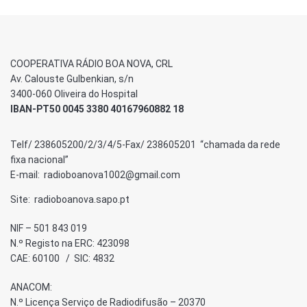
COOPERATIVA RÁDIO BOA NOVA, CRL
Av. Calouste Gulbenkian, s/n
3400-060 Oliveira do Hospital
IBAN-PT50 0045 3380 40167960882 18
Telf/ 238605200/2/3/4/5-Fax/ 238605201 “chamada da rede
fixa nacional”
E-mail: radioboanova1002@gmail.com
Site: radioboanova.sapo.pt
NIF – 501 843 019
N.º Registo na ERC: 423098
CAE: 60100 / SIC: 4832
ANACOM:
N.º Licença Serviço de Radiodifusão – 20370