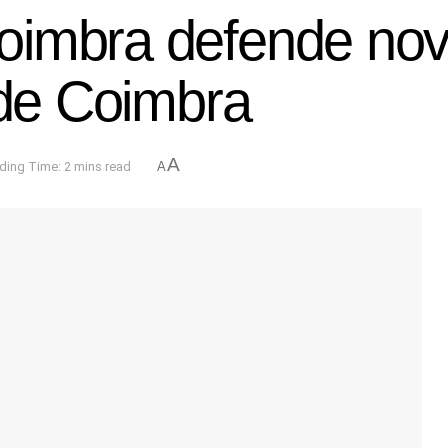
imbra defende nova
 de Coimbra
A
ding Time: 2 mins read
A