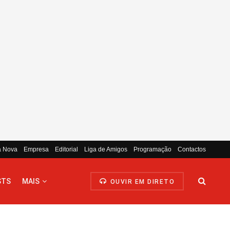
a Nova
Empresa
Editorial
Liga de Amigos
Programação
Contactos
STS
MAIS
OUVIR EM DIRETO