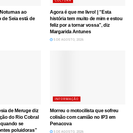
CULTURA
s Noturnas ao
Agora é que me livro! | “Esta
o de Seia está de
história tem muito de mim e estou
feliz por a tornar vossa”, diz
Margarida Antunes
5 DE AGOSTO, 2026
INFORMAÇÃO
sia de Meruge diz
Morreu o motocilista que sofreu
ção do Rio Cobral
colisão com camião no IP3 em
a quando se
Penacova
ontes poluidoras”
5 DE AGOSTO, 2026