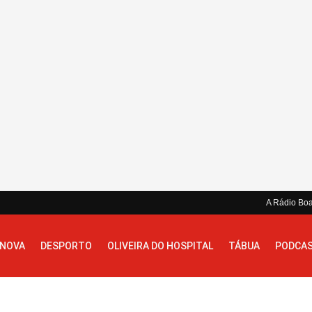
A Rádio Bo
 NOVA
DESPORTO
OLIVEIRA DO HOSPITAL
TÁBUA
PODCA