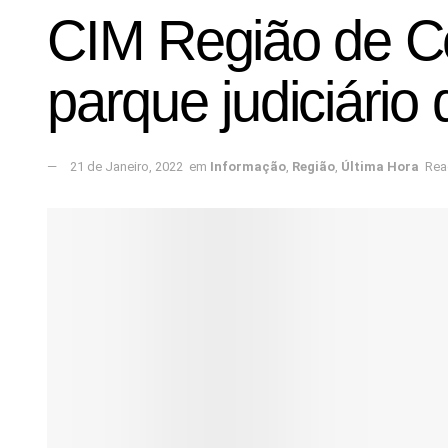
CIM Região de Co
parque judiciário
21 de Janeiro, 2022
em
Informação
,
Região
,
Última Hora
Rea