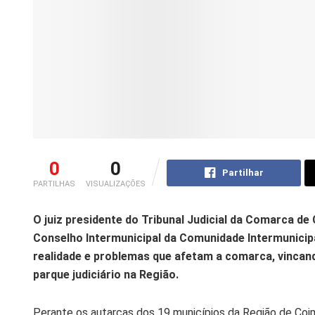
0
0
Partilhar
PARTILHAS
VISUALIZAÇÕES
O juiz presidente do Tribunal Judicial da Comarca de
Conselho Intermunicipal da Comunidade Intermunicipa
realidade e problemas que afetam a comarca, vincan
parque judiciário na Região.
Perante os autarcas dos 19 municípios da Região de Coimb