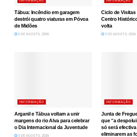
INFORMAÇÃO
INFORMAÇÃO
Tábua: Incêndio em garagem
Ciclo de Visita
destrói quatro viaturas em Póvoa
Centro Históric
de Midões
volta
6 DE AGOSTO, 2026
5 DE AGOSTO, 2026
INFORMAÇÃO
INFORMAÇÃO
Arganil e Tábua voltam a unir
Junta de Fregue
margens do rio Alva para celebrar
que “a despolui
o Dia Internacional da Juventude
só será efectiv
eliminarem as f
5 DE AGOSTO, 2026