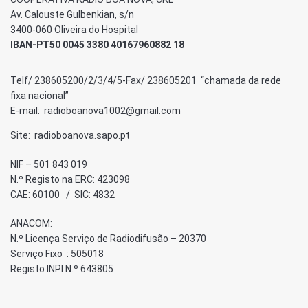
Av. Calouste Gulbenkian, s/n
3400-060 Oliveira do Hospital
IBAN-PT50 0045 3380 40167960882 18
Telf/ 238605200/2/3/4/5-Fax/ 238605201 “chamada da rede
fixa nacional”
E-mail: radioboanova1002@gmail.com
Site: radioboanova.sapo.pt
NIF – 501 843 019
N.º Registo na ERC: 423098
CAE: 60100 / SIC: 4832
ANACOM:
N.º Licença Serviço de Radiodifusão – 20370
Serviço Fixo : 505018
Registo INPI N.º 643805