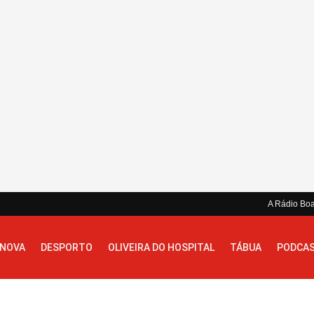
A Rádio Bo
 NOVA
DESPORTO
OLIVEIRA DO HOSPITAL
TÁBUA
PODCA