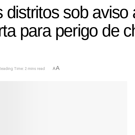
 distritos sob aviso
rta para perigo de c
A
Reading Time: 2 mins read
A