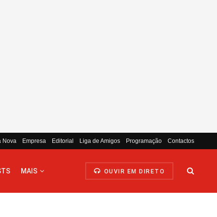
a Nova
Empresa
Editorial
Liga de Amigos
Programação
Contactos
STS
MAIS
OUVIR EM DIRETO