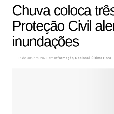
Chuva coloca três
Proteção Civil ale
inundações
16 de Outubro, 2023
em
Informação
,
Nacional
,
Última Hora